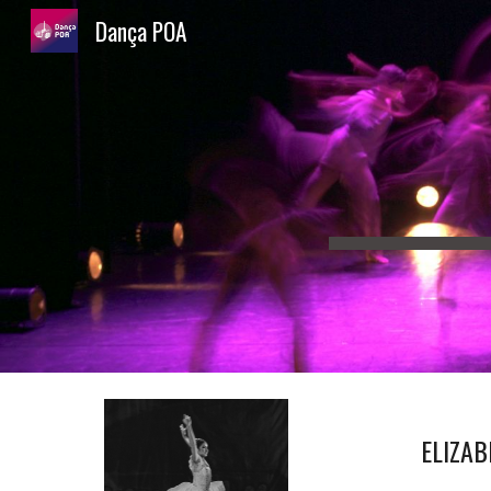
Dança POA
Sk
ELIZA