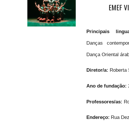
EMEF V
Principais lingu
Danças contempor
Dança Oriental ára
Diretor/a:
Roberta 
Ano de fundação:
Professores/as:
Ro
Endereço:
Rua Dez