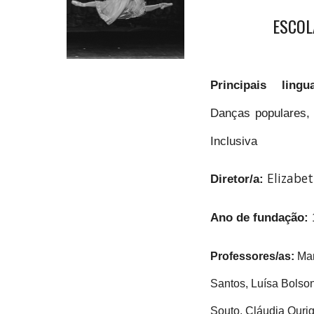
ESCOL
Principais lin
Danças populares, 
Inclusiva
Elizabe
Diretor/a:
Ano de fundação:
Professores/as:
Ma
Santos, Luísa Bolso
Souto, Cláudia Ouri