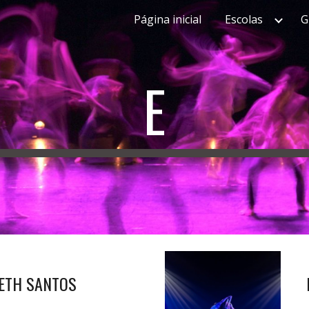
Página inicial
Escolas
G
ip to main content
Skip to navigat
E
BETH SANTOS