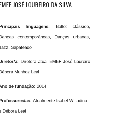
EMEF JOSÉ LOUREIRO DA SILVA
Principais linguagens:
Ballet clássico,
Danças contemporâneas, Danças urbanas,
Jazz, Sapateado
Diretor/a:
Diretora atual EMEF José Loureiro
Débora Munhoz Leal
Ano de fundação:
2014
Professores/as:
Atualmente Isabel Willadino
e Débora Leal