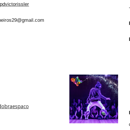
dvictorissler
heiros29@gmail.com
obraespaco