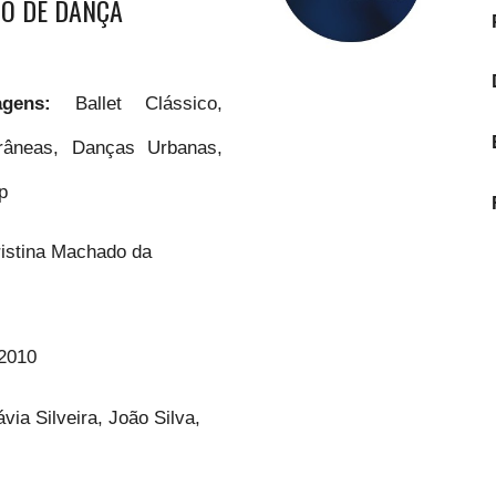
O DE DANÇA
uagens:
Ballet Clássico,
âneas, Danças Urbanas,
p
ristina Machado da
2010
ávia Silveira, João Silva,