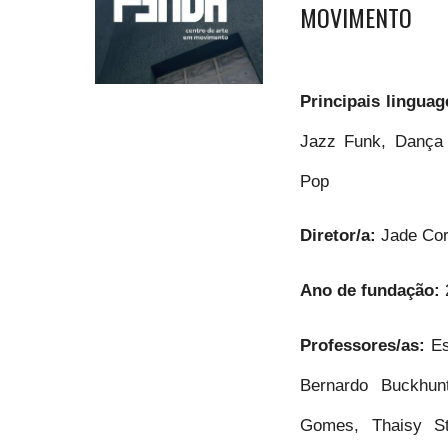
MOVIMENTO
Principais lingua
Jazz Funk, Dança
Pop
Diretor/a:
Jade Cor
Ano de fundação:
Professores/as:
Es
Bernardo Buckhunt
Gomes, Thaisy St