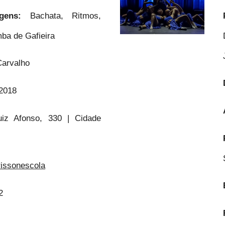
uagens:
Bachata, Ritmos,
ba de Gafieira
Carvalho
2018
iz Afonso, 330 | Cidade
issonescola
2