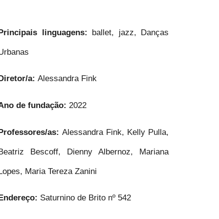
Principais linguagens:
ballet, jazz, Danças
Urbanas
Diretor/a:
Alessandra Fink
Ano de fundação:
2022
Professores/as:
Alessandra Fink, Kelly Pulla,
Beatriz Bescoff, Dienny Albernoz, Mariana
Lopes, Maria Tereza Zanini
Endereço:
Saturnino de Brito nº 542