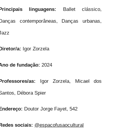
Principais linguagens:
Ballet clássico,
Danças contemporâneas, Danças urbanas,
Jazz
Diretor/a:
Igor Zorzela
Ano de fundação:
2024
Professores/as:
Igor Zorzela, Micael dos
Santos, Débora Spier
Endereço:
Doutor Jorge Fayet, 542
Redes sociais:
@espacofusaocultural