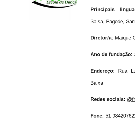
Principais ling
Salsa, Pagode, Sam
Diretor/a:
Maique 
Ano de fundação:
Endereço:
Rua Lu
Baixa
Redes sociais:
@fr
Fone:
51 98420762