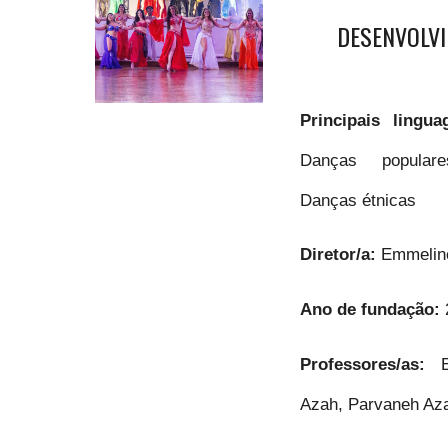
DESENVOLVI
Principais lingu
Danças populare
Danças étnicas
Diretor/a:
Emmelin
Ano de fundação:
Professores/as:
Azah, Parvaneh Az