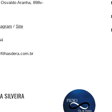
 Osvaldo Aranha, 898v-
tagram
/
Site
44
@filhasdera.com.br
IA SILVEIRA