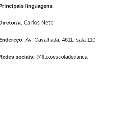
Principais linguagens:
Carlos Neto
Diretor/a:
Endereço:
Av. Cavalhada, 4611, sala 110
Redes sociais:
@fluxoescoladedanca