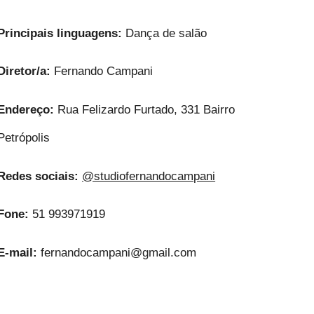
Principais linguagens:
Dança de salão
Diretor/a:
Fernando Campani
Endereço:
Rua Felizardo Furtado, 331 Bairro
Petrópolis
Redes sociais:
@studiofernandocampani
Fone:
51 993971919
E-mail:
fernandocampani@gmail.com