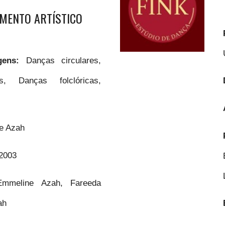
MENTO ARTÍSTICO
agens:
Danças circulares,
s, Danças folclóricas,
e Azah
2003
Emmeline Azah, Fareeda
ah