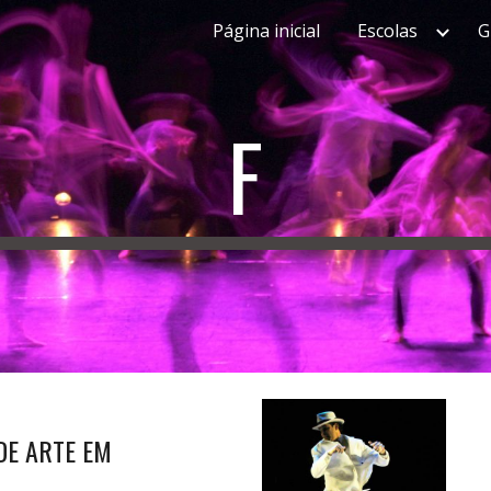
Página inicial
Escolas
G
ip to main content
Skip to navigat
F
DE ARTE EM