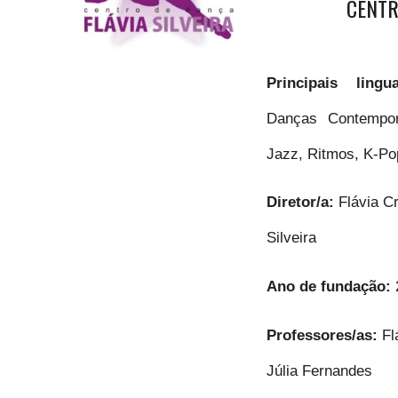
CENTR
Principais ling
Danças Contempor
Jazz, Ritmos, K-Po
Diretor/a:
Flávia C
Silveira
Ano de fundação:
Professores/as:
Fl
Júlia Fernandes