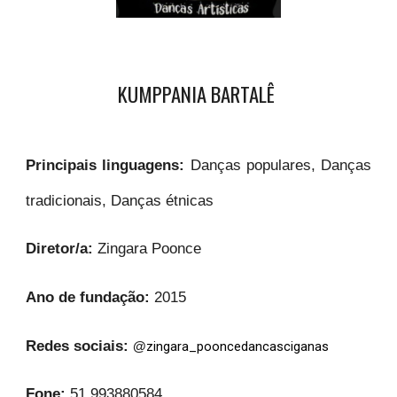
KUMPPANIA BARTALÊ
Principais linguagens:
Danças populares, Danças
tradicionais, Danças étnicas
Diretor/a:
Zingara Poonce
Ano de fundação:
2015
Redes sociais:
zingara_pooncedancasciganas
@
Fone:
51 993880584