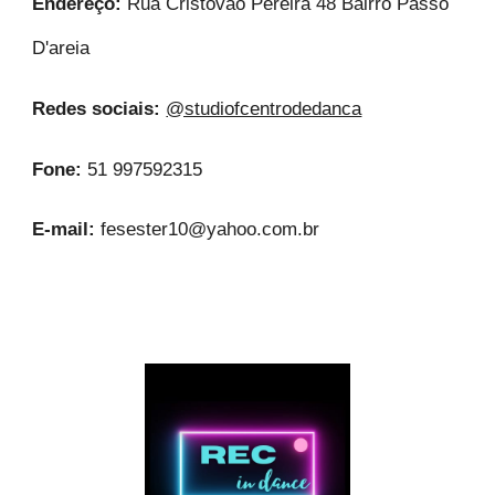
Endereço:
Rua Cristóvão Pereira 48 Bairro Passo
D'areia
Redes sociais:
@studiofcentrodedanca
Fone:
51 997592315
E-mail:
fesester10@yahoo.com.br