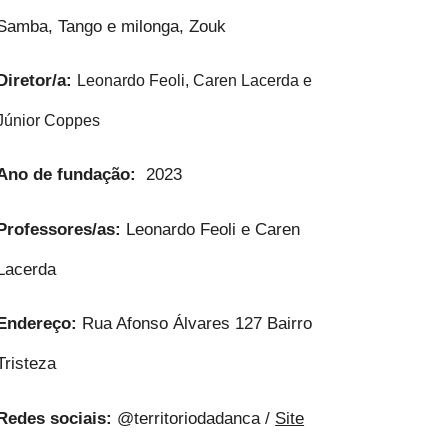
Samba, Tango e milonga, Zouk
Diretor/a:
Leonardo Feoli, Caren Lacerda e
Júnior Coppes
Ano de fundação:
2023
Professores/as:
Leonardo Feoli e Caren
Lacerda
Endereço:
Rua Afonso Álvares 127 Bairro
Tristeza
Redes sociais:
@territoriodadanca /
Site