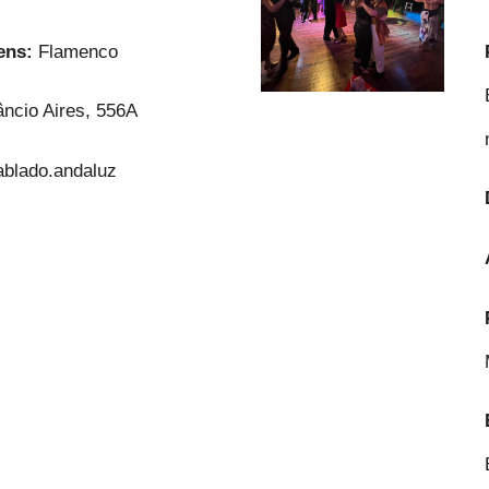
gens:
Flamenco
âncio Aires, 556A
blado.andaluz