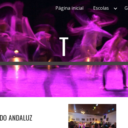
Página inicial
Escolas
G
ip to main content
Skip to navigat
T
DO ANDALUZ