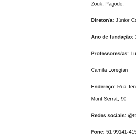
Zouk, Pagode.
Diretor/a:
Júnior 
Ano de fundação:
Professores/as:
Lu
Camila Loregian
Endereço:
Rua Ten 
Mont Serrat, 90
Redes sociais:
@te
Fone:
51 99141-41