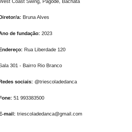
West Coast Swing, Pagode, Bachata
Diretor/a:
Bruna Alves
Ano de fundação:
2023
Endereço:
Rua Liberdade 120
Sala 301 - Bairro Rio Branco
Redes sociais:
@triescoladedanca
Fone:
51 993383500
E-mail:
triescoladedanca@gmail.com