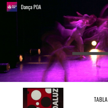
Dança POA
Sk
TABLA