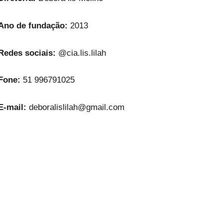
Ano de fundação:
2013
Redes sociais:
@cia.lis.lilah
Fone:
51 996791025
E-mail:
deboralislilah@gmail.com