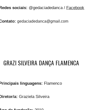
Redes sociais:
@gedaciadedanca /
Facebook
Contato:
gedaciadedanca@gmail.com
GRAZI SILVEIRA DANÇA FLAMENCA
Principais linguagens:
Flamenco
Diretor/a:
Graziela Silveira
Ano de fundação:
2010