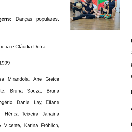
agens:
Danças populares,
ocha e Cláudia Dutra
1999
ea Mirandola, Ane Greice
ite, Bruna Souza, Bruna
ogério, Daniel Lay, Eliane
, Hérica Teixeira, Janaina
 Vicente, Karina Fröhlich,