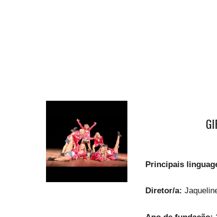
GI
Principais lingua
Diretor/a:
Jaqueli
Ano de fundação: