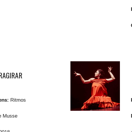
RAGIRAR
gens:
Ritmos
ne Musse
2018