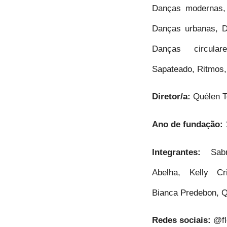
Danças modernas,
Danças urbanas, D
Danças circular
Sapateado, Ritmos,
Diretor/a:
Quélen 
Ano de fundação:
Integrantes:
Sabri
Abelha, Kelly Cr
Bianca Predebon, Q
Redes sociais:
@fl