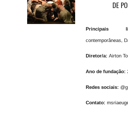
DE PO
Principais 
contemporâneas, D
Diretor/a:
Airton T
Ano de fundação:
Redes sociais:
@g
Contato:
msriaeug