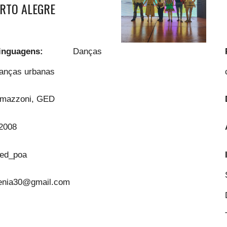
RTO ALEGRE
linguagens:
Danças
anças urbanas
omazzoni, GED
2008
ed_poa
enia30@gmail.com