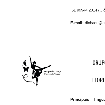
51 99944.2014 (Cló
E-mail:
dinhadu@g
GRUP
FLORE
Principais lin