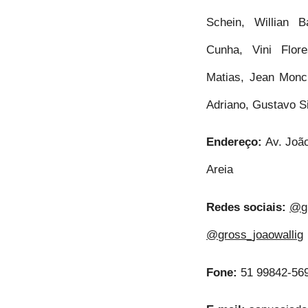
Schein, Willian B
Cunha, Vini Flore
Matias, Jean Monc
Adriano, Gustavo S
Endereço:
Av. João
Areia
Redes sociais:
@g
@gross_joaowallig
Fone:
51 99842-56