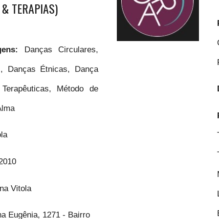
 & TERAPIAS)
agens:
Danças Circulares,
s, Danças Étnicas, Dança
 Terapêuticas, Método de
 Alma
ola
2010
na Vitola
a Eugênia, 1271 - Bairro