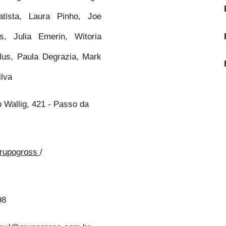
atista, Laura Pinho, Joe
s, Julia Emerin, Witoria
lus, Paula Degrazia, Mark
ilva
 Wallig, 421 - Passo da
rupogross
/
98