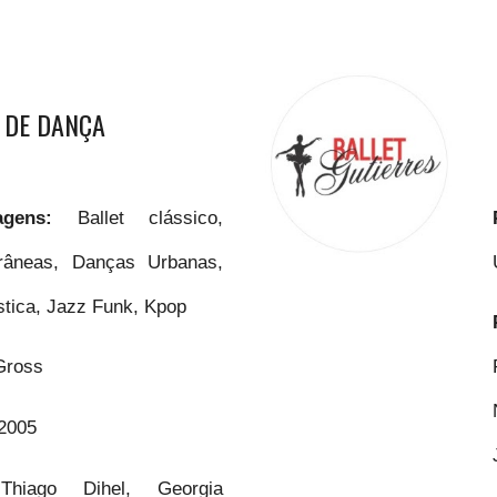
 DE DANÇA
guagens:
Ballet clássico,
âneas, Danças Urbanas,
stica, Jazz Funk, Kpop
Gross
2005
:
Thiago Dihel, Georgia