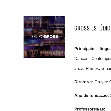
GROSS ESTÚDIO
Principais lin
Danças Contempor
Jazz, Ritmos, Giná
Diretor/a:
Greyce 
Ano de fundação:
Professores/as