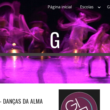
Página inicial
Escolas
G
ip to main content
Skip to navigat
G
 - DANÇAS DA ALMA