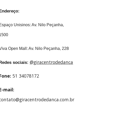
Endereço:
Espaço Unisinos: Av. Nilo Peçanha,
1500
8
Viva Open Mall: Av. Nilo Peçanha, 22
@giracentrodedanca
Redes sociais:
Fone:
51 34078172
E-mail:
contato@giracentrodedanca.com.br