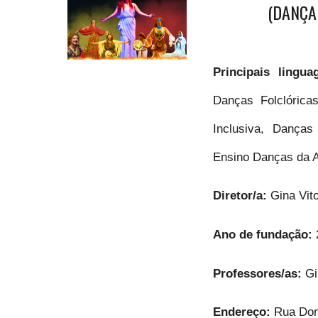
(DANÇA
Principais lingu
Danças Folclórica
Inclusiva, Danças
Ensino Danças da
Diretor/a:
Gina Vit
Ano de fundação:
Professores/as:
Gi
Endereço:
Rua Don